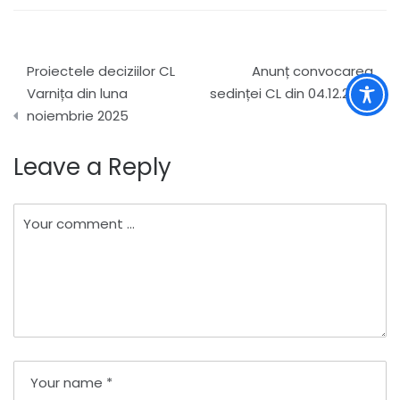
Navigare
Proiectele deciziilor CL
Anunț convocarea
în
Varnița din luna
sedinței CL din 04.12.2025
noiembrie 2025
articole
Leave a Reply