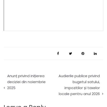
Navigare
Anunț privind inițierea
Audierile publice privind
în
deciziei din noiembrie
bugetul satului,
2025
impozitilor și taxelor
articole
locale pentru anul 2026