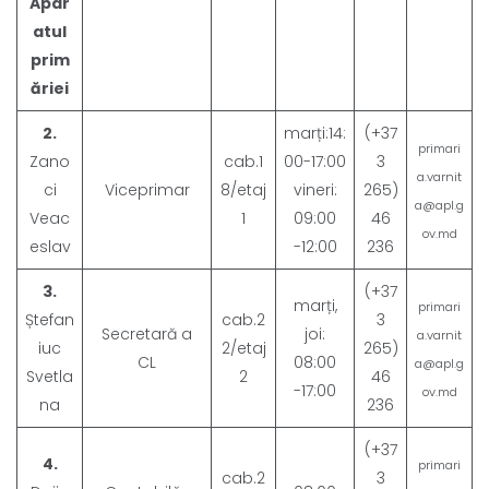
Apar
atul
prim
ăriei
2.
marți:14:
(+37
primari
Zano
cab.1
00-17:00
3
a.varnit
ci
Viceprimar
8/etaj
vineri:
265)
a@apl.g
Veac
1
09:00
46
ov.md
eslav
-12:00
236
3.
(+37
marți,
primari
Ștefan
cab.2
3
Secretară a
joi:
a.varnit
iuc
2/etaj
265)
CL
08:00
a@apl.g
Svetla
2
46
-17:00
ov.md
na
236
(+37
4.
primari
cab.2
3