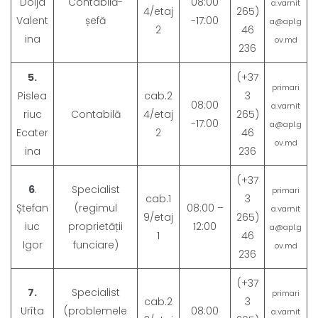
Doija
Contabilă-
08:00
a.varnit
4/etaj
265)
Valent
șefă
-17:00
a@apl.g
2
46
ina
ov.md
236
5.
(+37
primari
Pislea
cab.2
3
08:00
a.varnit
riuc
Contabilă
4/etaj
265)
-17:00
a@apl.g
Ecater
2
46
ov.md
ina
236
(+37
6
.
Specialist
primari
cab.1
3
Ștefan
(regimul
08:00 –
a.varnit
9/etaj
265)
iuc
proprietății
12:00
a@apl.g
1
46
Igor
funciare)
ov.md
236
(+37
7.
Specialist
primari
cab.2
3
Urîta
(problemele
08:00
a.varnit