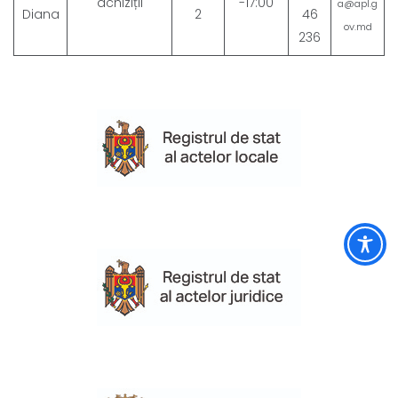
achiziții
-17:00
a@apl.g
Diana
2
46
ov.md
236