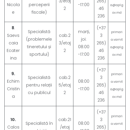
3/etaj
265)
Nicola
perceperii
-17:00
a@apl.g
2
46
e
fiscale)
ov.md
236
8
.
(+37
Specialistă
marți,
primari
Saevs
cab.2
3
(problemele
joi:
a.varnit
caia
3/etaj
265)
tineretului și
08:00
a@apl.g
Ecater
2
46
sportului)
-17:00
ov.md
ina
236
(+37
9.
primari
Specialistă
cab.2
3
Echim
08:00
a.varnit
pentru relații
5/etaj
265)
Cristin
-17:00
a@apl.g
cu publicul
2
46
a
ov.md
236
(+37
primari
10.
cab.21
3
Specialistă în
08:00
a.varnit
Calos
/etaj
265)