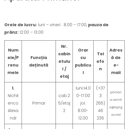
Orele de lucru:
luni – vineri : 8:00 – 17:00,
pauza de
prânz:
12:00 – 13:00
Nr.
Num
Orar
Adres
cabin
Tel
ele/P
Funcția
cu
ă de
etulu
efo
renu
deținută
publicu
e-
i
/
n
mele
l
mail
etaj
1.
luni:14:0
(+37
primari
Nichit
cab.2
0-17:00
3
a.varnit
enco
Primar
5/etaj
joi:
265)
a@apl.g
Alexa
2
8:00-
46
ov.md
ndr
12:00
236