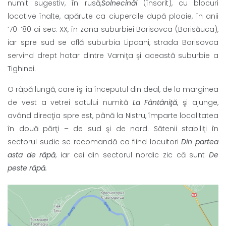
numit sugestiv, în rusă,
Solnecinăi
(însorit), cu blocuri
locative înalte, apărute ca ciupercile după ploaie, în anii
’70-’80 ai sec. XX, în zona suburbiei Borisovca (Borisăuca),
iar spre sud se află suburbia Lipcani, strada Borisovca
servind drept hotar dintre Varniţa şi această suburbie a
Tighinei.
O râpă lungă, care îşi ia începutul din deal, de la marginea
de vest a vetrei satului numită
La Fântâniţă
, şi ajunge,
având direcţia spre est, până la Nistru, împarte localitatea
în două părţi – de sud şi de nord. Sătenii stabiliţi în
sectorul sudic se recomandă ca fiind locuitori
Din partea
asta de râpă
, iar cei din sectorul nordic zic că sunt
De
peste râpă
.