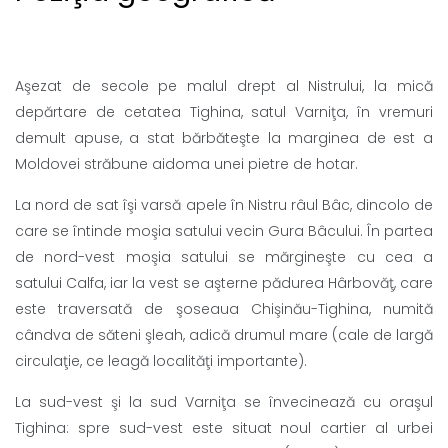
Aşezat de secole pe malul drept al Nistrului, la mică
depărtare de cetatea Tighina, satul Varniţa, în vremuri
demult apuse, a stat bărbăteşte la marginea de est a
Moldovei străbune aidoma unei pietre de hotar.
La nord de sat îşi varsă apele în Nistru râul Bâc, dincolo de
care se întinde moşia satului vecin Gura Bâcului. În partea
de nord-vest moşia satului se mărgineşte cu cea a
satului Calfa, iar la vest se aşterne pădurea Hârbovăţ, care
este traversată de şoseaua Chişinău-Tighina, numită
cândva de săteni şleah, adică drumul mare (cale de largă
circulaţie, ce leagă localităţi importante).
La sud-vest şi la sud Varniţa se învecinează cu oraşul
Tighina: spre sud-vest este situat noul cartier al urbei