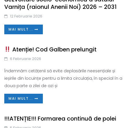
Varnița (raionul Anenii Noi) 2026 – 2031
12 Februarie 2026
MAI MULT...
Atenție! Cod Galben prelungit
6 Februarie 2026
Îndemnăm cetățenii să evite deplasările neesențiale și
ieșirile din locuințe pentru a limita circulația, în special în a
doua parte a zilei de azi și
MAI MULT...
!!!ATENȚIE!!! Formarea continuă de polei
5 Februarie 2026