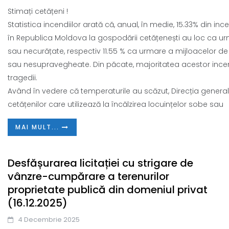
Stimați cetățeni !
Statistica incendiilor arată că, anual, în medie, 15.33% din in
în Republica Moldova la gospodării cetățenești au loc ca ur
sau necurățate, respectiv 11.55 % ca urmare a mijloacelor de 
sau nesupravegheate. Din păcate, majoritatea acestor ince
tragedii.
Având în vedere că temperaturile au scăzut, Direcția gener
cetățenilor care utilizează la încălzirea locuințelor sobe sau
MAI MULT...
Desfășurarea licitației cu strigare de
vânzre-cumpărare a terenurilor
proprietate publică din domeniul privat
(16.12.2025)
4 Decembrie 2025