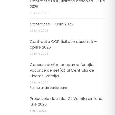
Contracte COP, licitație deschisă – iulie
2026
29 iulie 2026
Contracte – iunie 2026
29 iulie 2026
Contracte COP, licitație deschisă –
aprilie 2026
29 iulie 2026
Concurs pentru ocuparea funcției
vacante de șef(ă) al Centrului de
Tineret Varnița
22 iulie 2026
Formular de participare
Proiectele deciziilor CL Varnița din luna
iulie 2026
8 iulie 2026